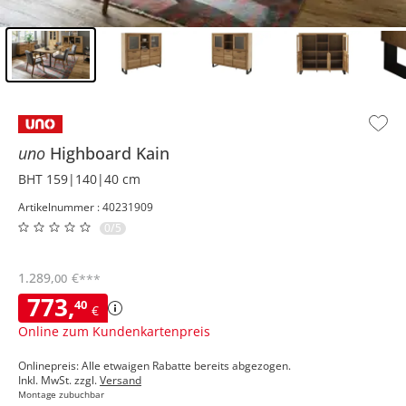
Inhalt der Seitenleiste überspringen - Zum Seitenende
uno
Highboard
Kain
BHT 159|140|40 cm
Artikelnummer : 40231909
0/5
1.289
,
€
00
***
773
,
40
€
Online zum Kundenkartenpreis
Onlinepreis: Alle etwaigen Rabatte bereits abgezogen.
Inkl. MwSt. zzgl.
Versand
Montage zubuchbar