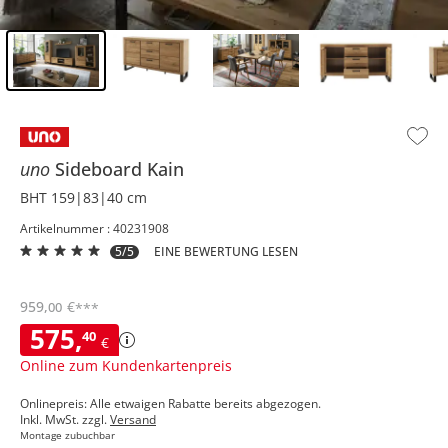
Inhalt der Seitenleiste überspringen - Zum Seitenende
uno
Sideboard
Kain
BHT 159|83|40 cm
Artikelnummer : 40231908
5/5
EINE BEWERTUNG LESEN
959
,
€
00
***
575
,
40
€
Online zum Kundenkartenpreis
Onlinepreis: Alle etwaigen Rabatte bereits abgezogen.
Inkl. MwSt. zzgl.
Versand
Montage zubuchbar