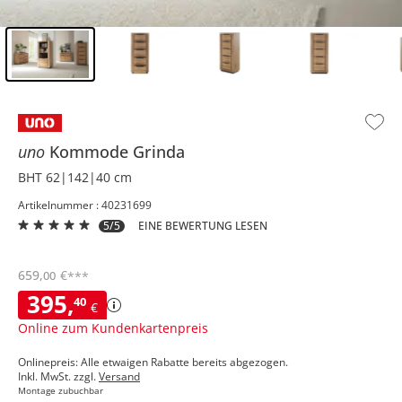
Inhalt der Seitenleiste überspringen - Zum Seitenende
uno
Kommode
Grinda
BHT 62|142|40 cm
Artikelnummer : 40231699
5/5
EINE BEWERTUNG LESEN
659
,
€
00
***
395
,
40
€
Online zum Kundenkartenpreis
Onlinepreis: Alle etwaigen Rabatte bereits abgezogen.
Inkl. MwSt. zzgl.
Versand
Montage zubuchbar