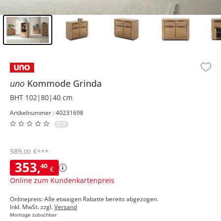
Inhalt der Seitenleiste überspringen - Zum Seitenende
uno
Kommode
Grinda
BHT 102|80|40 cm
Artikelnummer : 40231698
0/5
589
,
€
00
***
353
,
40
€
Online zum Kundenkartenpreis
Onlinepreis: Alle etwaigen Rabatte bereits abgezogen.
Inkl. MwSt. zzgl.
Versand
Montage zubuchbar