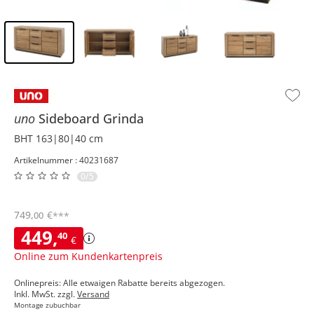
Inhalt der Seitenleiste überspringen - Zum Seitenende
uno
Sideboard
Grinda
BHT 163|80|40 cm
Artikelnummer : 40231687
0/5
749
,
€
00
***
449
,
40
€
Online zum Kundenkartenpreis
Onlinepreis: Alle etwaigen Rabatte bereits abgezogen.
Inkl. MwSt. zzgl.
Versand
Montage zubuchbar