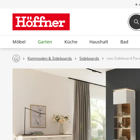
☀
Möbel
Garten
Küche
Haushalt
Bad
Kommoden & Sideboards
Sideboards
uno Sideboard Par