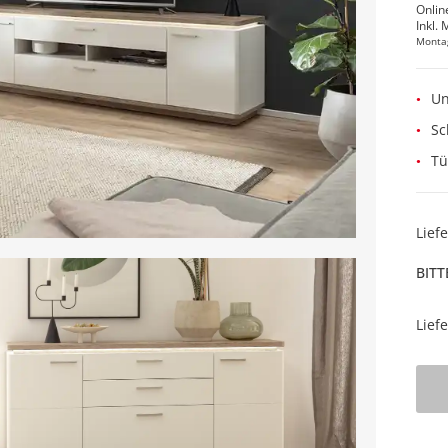
Onlin
Inkl. 
Monta
Un
Sc
Tü
Lief
BITT
Lief