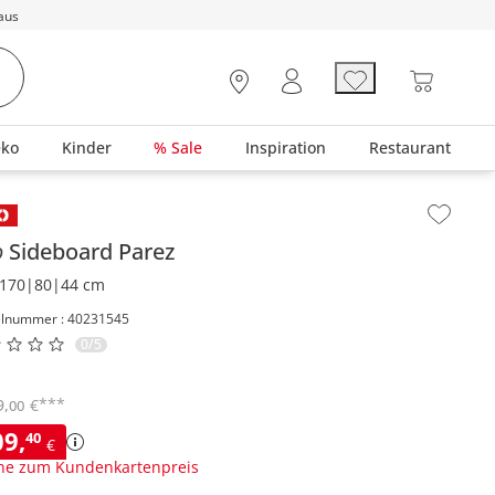
aus
eko
Kinder
% Sale
Inspiration
Restaurant
lt der Seitenleiste überspringen - Zum Seitenende
o
Sideboard
Parez
170|80|44 cm
elnummer : 40231545
0/5
***
9
,
€
00
09
,
40
€
ne zum Kundenkartenpreis