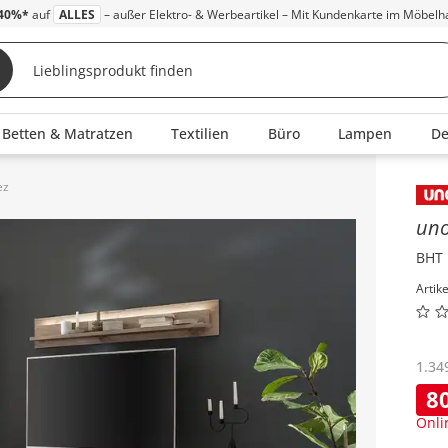
40%*
auf
ALLES
– außer Elektro- & Werbeartikel – Mit Kundenkarte im Möbelh
Betten & Matratzen
Textilien
Büro
Lampen
D
ez
Inha
un
BHT 
Artik
1.34
8
Onli