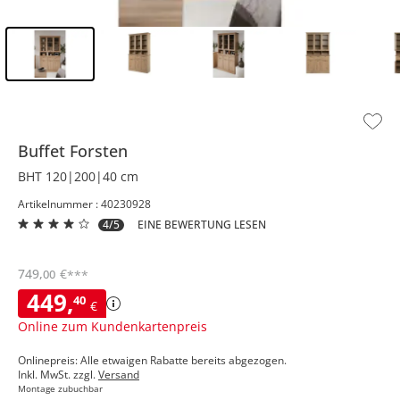
Inhalt der Seitenleiste überspringen - Zum Seitenende
Buffet
Forsten
BHT 120|200|40 cm
Artikelnummer : 40230928
4/5
EINE BEWERTUNG LESEN
749
,
€
00
***
449
,
40
€
Online zum Kundenkartenpreis
Onlinepreis: Alle etwaigen Rabatte bereits abgezogen.
Inkl. MwSt. zzgl.
Versand
Montage zubuchbar