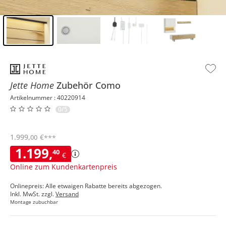
Inhalt der Seitenleiste überspringen - Zum Seitenende
Jette Home
Zubehör
Como
Artikelnummer : 40220914
0/5
1.999
,
€
00
***
1.199
,
40
€
Online zum Kundenkartenpreis
Onlinepreis: Alle etwaigen Rabatte bereits abgezogen.
Inkl. MwSt. zzgl.
Versand
Montage zubuchbar