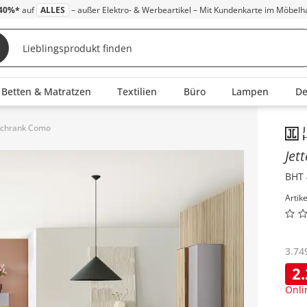
40%*
auf
ALLES
– außer Elektro- & Werbeartikel – Mit Kundenkarte im Möbelh
Betten & Matratzen
Textilien
Büro
Lampen
D
nschrank Como
Inha
Jet
BHT 
Artik
3.74
2
Onli