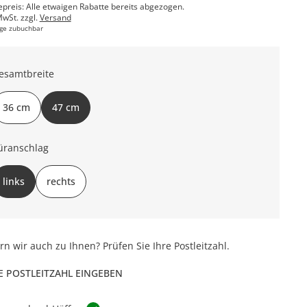
epreis: Alle etwaigen Rabatte bereits abgezogen.
MwSt. zzgl.
Versand
ge zubuchbar
esamtbreite
36 cm
47 cm
üranschlag
links
rechts
ern wir auch zu Ihnen? Prüfen Sie Ihre Postleitzahl.
E POSTLEITZAHL EINGEBEN