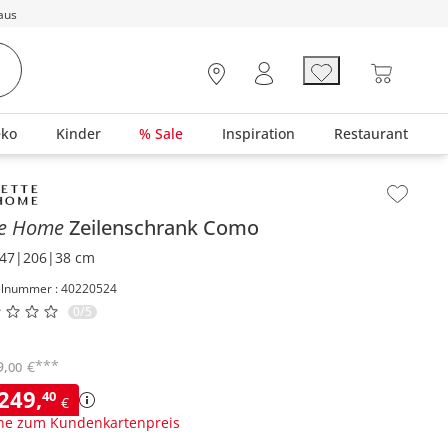
aus
eko
Kinder
% Sale
Inspiration
Restaurant
lt der Seitenleiste überspringen - Zum Seitenende
te Home
Zeilenschrank
Como
47|206|38 cm
elnummer : 40220524
0/5
***
9
,
€
00
.249
,
40
€
ne zum Kundenkartenpreis