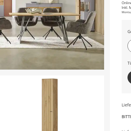
Onlin
Inkl. 
Monta
G
T
Lief
BITT