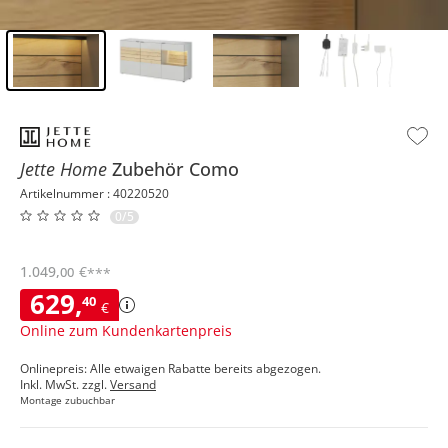
Inhalt der Seitenleiste überspringen - Zum Seitenende
Jette Home
Zubehör
Como
Artikelnummer : 40220520
0/5
1.049
,
€
00
***
629
,
40
€
Online zum Kundenkartenpreis
Onlinepreis: Alle etwaigen Rabatte bereits abgezogen.
Inkl. MwSt. zzgl.
Versand
Montage zubuchbar