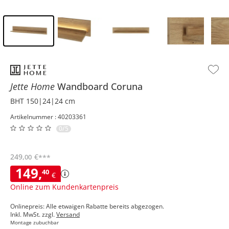
Inhalt der Seitenleiste überspringen - Zum Seitenende
Jette Home
Wandboard
Coruna
BHT 150|24|24 cm
Artikelnummer : 40203361
0/5
249
,
€
00
***
149
,
40
€
Online zum Kundenkartenpreis
Onlinepreis: Alle etwaigen Rabatte bereits abgezogen.
Inkl. MwSt. zzgl.
Versand
Montage zubuchbar