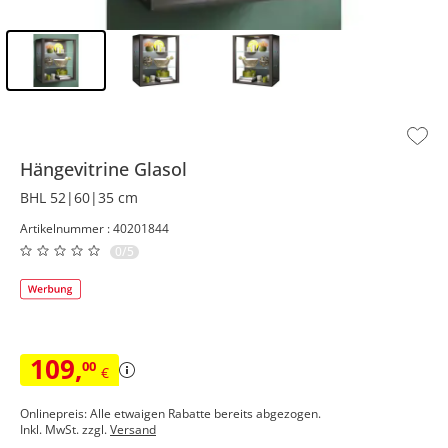
Inhalt der Seitenleiste überspringen - Zum Seitenende
Hängevitrine
Glasol
BHL 52|60|35 cm
Artikelnummer : 40201844
0/5
109
,
00
€
Onlinepreis: Alle etwaigen Rabatte bereits abgezogen.
Inkl. MwSt. zzgl.
Versand