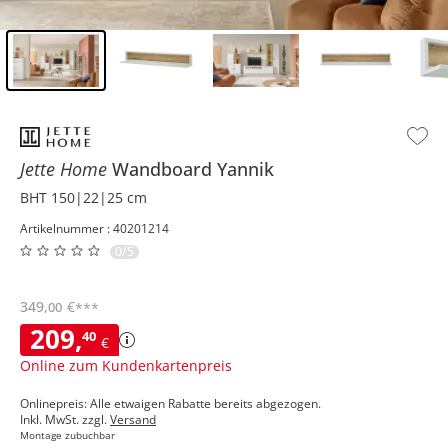
Inhalt der Seitenleiste überspringen - Zum Seitenende
Jette Home
Wandboard
Yannik
BHT 150|22|25 cm
Artikelnummer : 40201214
0/5
349
,
€
00
***
209
,
40
€
Online zum Kundenkartenpreis
Onlinepreis: Alle etwaigen Rabatte bereits abgezogen.
Inkl. MwSt. zzgl.
Versand
Montage zubuchbar