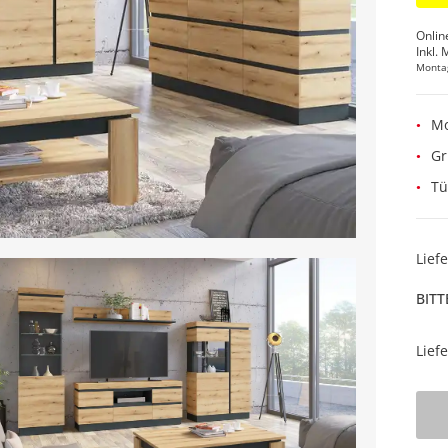
Onlin
Inkl. 
Monta
Mo
Gr
Tü
Lief
BITT
Lief