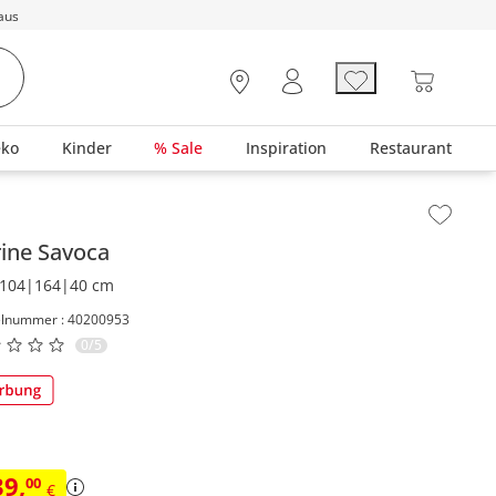
aus
eko
Kinder
% Sale
Inspiration
Restaurant
lt der Seitenleiste überspringen - Zum Seitenende
rine
Savoca
104|164|40 cm
elnummer : 40200953
0/5
39
,
00
€