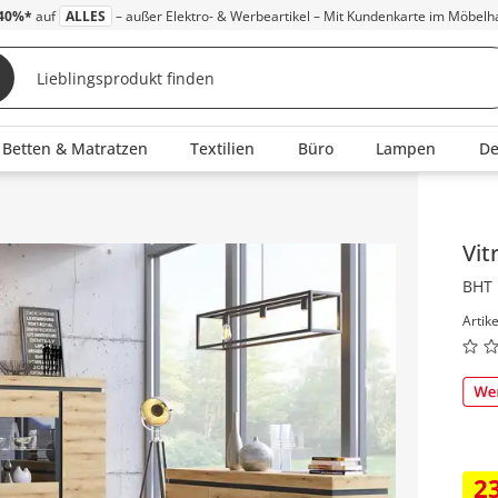
40%*
auf
ALLES
– außer Elektro- & Werbeartikel – Mit Kundenkarte im Möbelh
Betten & Matratzen
Textilien
Büro
Lampen
D
Inha
Vit
BHT 
Artik
2