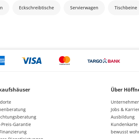
en
Eckschreibtische
Servierwagen
Tischbeine
kaufshäuser
Über Höffn
dorte
Unternehme
henberatung
Jobs & Karrie
ichtungsberatung
Ausbildung
-Preis-Garantie
Kundenkarte
Finanzierung
bewusst woh