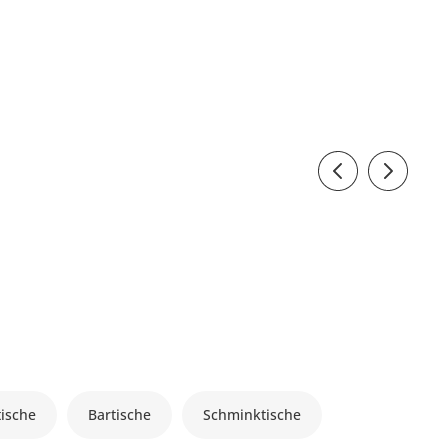
tische
Bartische
Schminktische