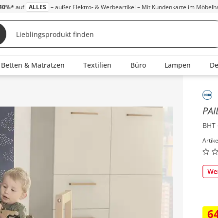
40%*
auf
ALLES
– außer Elektro- & Werbeartikel – Mit Kundenkarte im Möbelh
Betten & Matratzen
Textilien
Büro
Lampen
D
Inha
PAI
BHT 
Artik
6