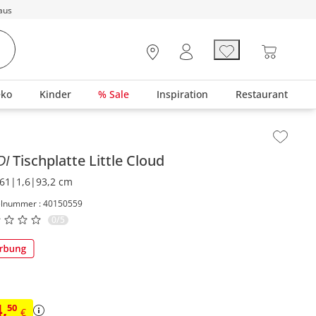
aus
eko
Kinder
% Sale
Inspiration
Restaurant
lt der Seitenleiste überspringen - Zum Seitenende
DI
Tischplatte
Little Cloud
61|1,6|93,2 cm
elnummer : 40150559
0/5
4
,
50
€