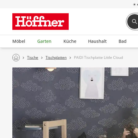
☀
Möbel
Garten
Küche
Haushalt
Bad
Tische
Tischplatten
PAIDI Tischplatte Little Cloud