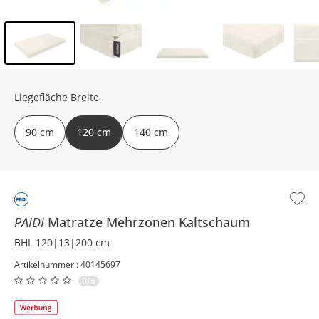
Inhalt der Seitenleiste überspringen - Zum Seitenende
Liegefläche Breite
90 cm
120 cm
140 cm
PAIDI
Matratze
Mehrzonen Kaltschaum
BHL 120|13|200 cm
Artikelnummer : 40145697
0/5