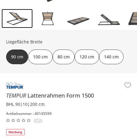
Inhalt der Seitenleiste überspringen - Zum Seitenende
Liegefläche Breite
90 cm
100 cm
80 cm
120 cm
140 cm
TEMPUR
Lattenrahmen
Form 1500
BHL 90|10|200 cm
Artikelnummer : 40145599
0/5