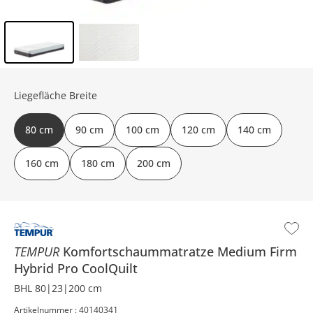
Inhalt der Seitenleiste überspringen - Zum Seitenende
Liegefläche Breite
80 cm
90 cm
100 cm
120 cm
140 cm
160 cm
180 cm
200 cm
TEMPUR
Komfortschaummatratze
Medium Firm
Hybrid Pro CoolQuilt
BHL 80|23|200 cm
Artikelnummer : 40140341