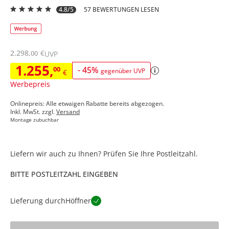
4.8/5
57 BEWERTUNGEN LESEN
2.298
,
€
00
UVP
1.255
,
00
-
45
%
gegenüber UVP
€
Werbepreis
Onlinepreis: Alle etwaigen Rabatte bereits abgezogen.
Inkl. MwSt. zzgl.
Versand
Montage zubuchbar
Liefern wir auch zu Ihnen? Prüfen Sie Ihre Postleitzahl.
BITTE POSTLEITZAHL EINGEBEN
Lieferung durch
Höffner