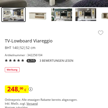
Inhalt der Seitenleiste überspringen - Zum Seitenende
TV-Lowboard
Viareggio
BHT 140|52|52 cm
Artikelnummer : 342256104
4.7/5
3 BEWERTUNGEN LESEN
248
,
00
€
Onlinepreis: Alle etwaigen Rabatte bereits abgezogen.
Inkl. MwSt. zzgl.
Versand
Montage zubuchbar