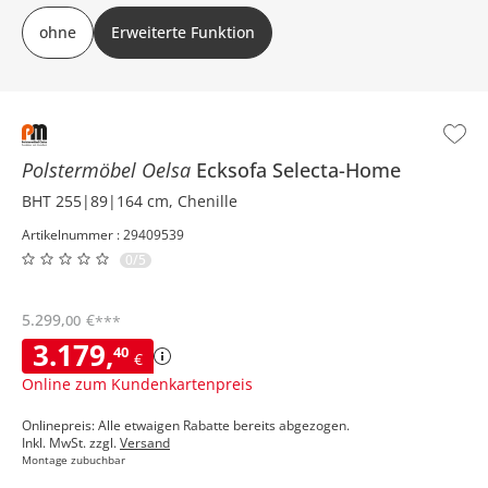
Grundfunktion: ohne weiteren Funktionen Erweiterte Funktion:
ohne
Erweiterte Funktion
Schlaffunktion, Bettkasten
Polstermöbel Oelsa
Ecksofa
Selecta-Home
BHT 255|89|164 cm, Chenille
Artikelnummer : 29409539
0/5
5.299
,
€
00
***
3.179
,
40
€
Online zum Kundenkartenpreis
Onlinepreis: Alle etwaigen Rabatte bereits abgezogen.
Inkl. MwSt. zzgl.
Versand
Montage zubuchbar