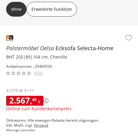
Grundfunktion: ohne weiteren Funktionen Erweiterte Funktion:
ohne
Erweiterte Funktion
Schlaffunktion, Bettkasten
Polstermöbel Oelsa
Ecksofa
Selecta-Home
BHT 255|89|164 cm, Chenille
Artikelnummer : 29409530
0/5
4.279
,
€
00
***
2.567
,
40
€
Online zum Kundenkartenpreis
Onlinepreis: Alle etwaigen Rabatte bereits abgezogen.
Inkl. MwSt. zzgl.
Versand
Montage zubuchbar