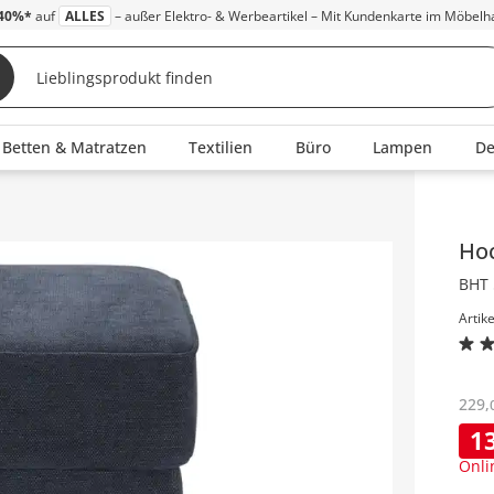
40%*
auf
ALLES
– außer Elektro- & Werbeartikel – Mit Kundenkarte im Möbelh
Betten & Matratzen
Textilien
Büro
Lampen
D
Inha
Ho
BHT 
Artik
229
,
1
Onli