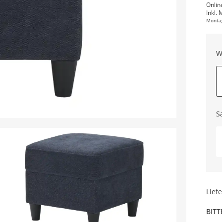
Onlin
Inkl. 
Monta
W
S
Lief
BITT