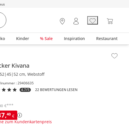
aus
eko
Kinder
% Sale
Inspiration
Restaurant
lt der Seitenleiste überspringen - Zum Seitenende
cker
Kivana
52|45|52 cm, Webstoff
elnummer : 29406635
4.7/5
22 BEWERTUNGEN LESEN
***
€
00
37
,
40
€
ne zum Kundenkartenpreis