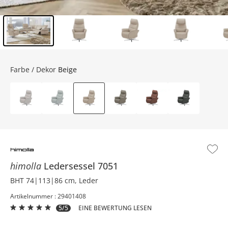
Inhalt der Seitenleiste überspringen - Zum Seitenende
Farbe / Dekor
Beige
himolla
Ledersessel
7051
BHT 74|113|86 cm, Leder
Artikelnummer : 29401408
5/5
EINE BEWERTUNG LESEN