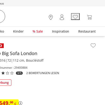
aus
eko
Kinder
% Sale
Inspiration
Restaurant
lt der Seitenleiste überspringen - Zum Seitenende
o
Big Sofa
London
316|72|112 cm, Boucléstoff
elnummer : 29400884
3/5
2 BEWERTUNGEN LESEN
.549
,
00
€