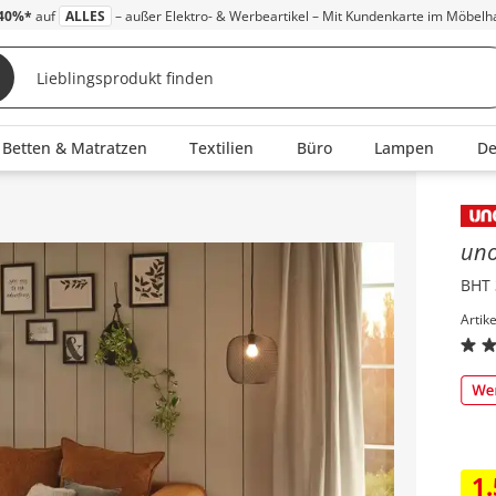
40%*
auf
ALLES
– außer Elektro- & Werbeartikel – Mit Kundenkarte im Möbelh
Betten & Matratzen
Textilien
Büro
Lampen
D
Inha
un
BHT 
Artik
1