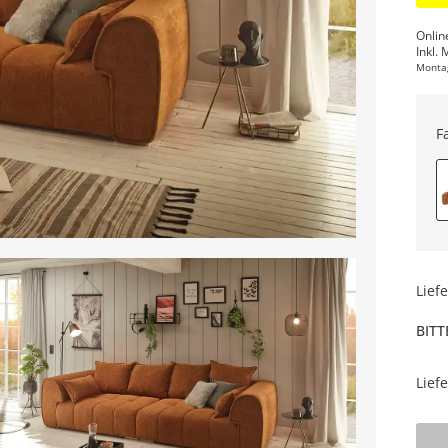
Onlin
Inkl. 
Monta
F
Lief
BITT
Lief