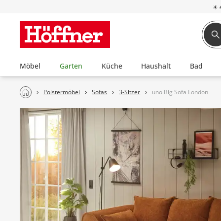
☀
Möbel
Garten
Küche
Haushalt
Bad
Polstermöbel
Sofas
3-Sitzer
uno Big Sofa London