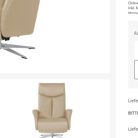
Onlin
Inkl. 
Monta
F
Lief
BITT
Lief