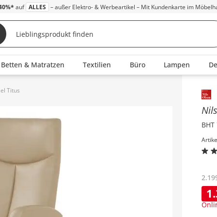
40%*
auf
ALLES
– außer Elektro- & Werbeartikel – Mit Kundenkarte im Möbelh
Betten & Matratzen
Textilien
Büro
Lampen
D
el Titus
Inha
Nil
BHT 
Artik
2.19
1
Onli