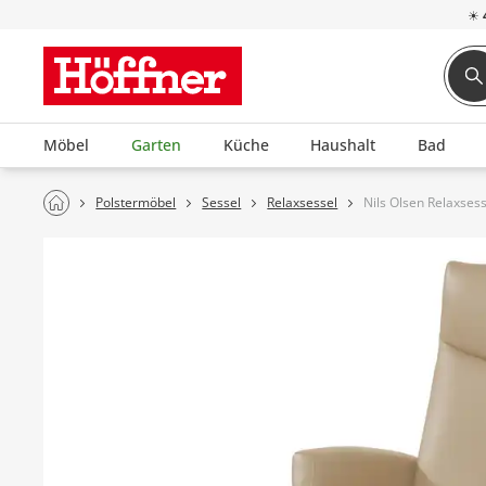
☀
Möbel
Garten
Küche
Haushalt
Bad
Polstermöbel
Sessel
Relaxsessel
Nils Olsen Relaxsess