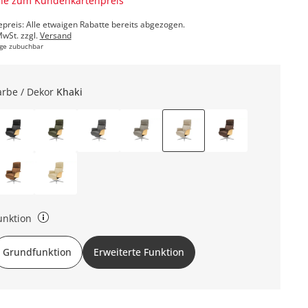
ne zum Kundenkartenpreis
epreis: Alle etwaigen Rabatte bereits abgezogen.
MwSt. zzgl.
Versand
ge zubuchbar
arbe / Dekor
Khaki
unktion
undfunktion: manuelle Relaxfunktion, manuelle Kopfteilverstellung,
Grundfunktion
Erweiterte Funktion
ehbar Erweiterte Funktion: motorische Relaxfunktion, manuelle
pfteilverstellung, drehbar