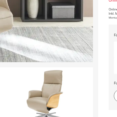
Onli
Onlin
Inkl. 
Monta
F
F
Gr
dr
Ko