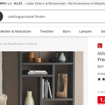
40%*
auf
ALLES
– außer Elektro- & Werbeartikel – Mit Kundenkarte im Möbelh
Betten & Matratzen
Textilien
Büro
Lampen
D
l mit Relaxfunktion Frederik
Inha
Nil
Fre
BHT 
Artik
3.06
1