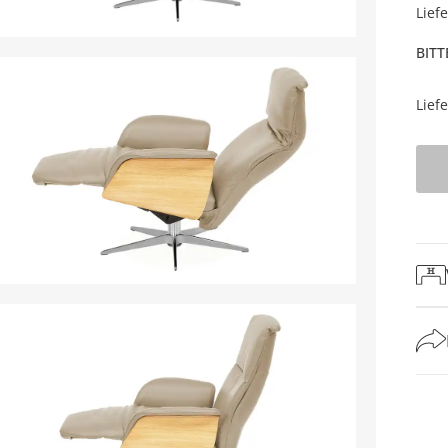
Lief
BITT
Lief