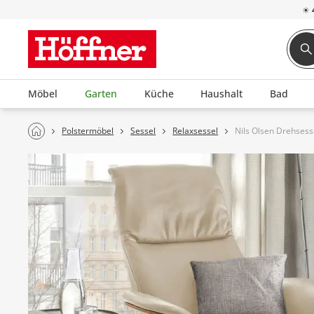
☀
Möbel
Garten
Küche
Haushalt
Bad
Polstermöbel
Sessel
Relaxsessel
Nils Olsen Drehsesse