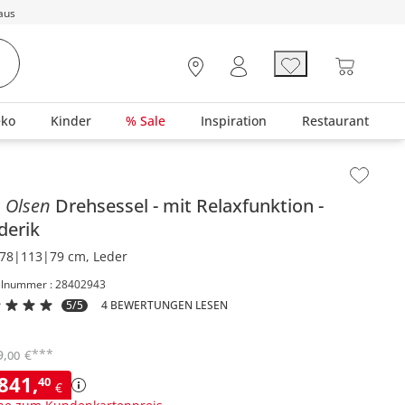
aus
eko
Kinder
% Sale
Inspiration
Restaurant
lt der Seitenleiste überspringen - Zum Seitenende
s Olsen
Drehsessel
mit Relaxfunktion
derik
78|113|79 cm, Leder
elnummer : 28402943
5/5
4 BEWERTUNGEN LESEN
***
9
,
€
00
.841
,
40
€