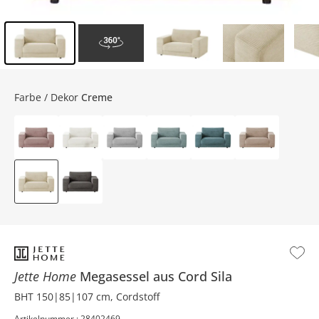
Inhalt der Seitenleiste überspringen - Zum Seitenende
Farbe / Dekor
Creme
Jette Home
Megasessel aus Cord
Sila
BHT 150|85|107 cm, Cordstoff
Artikelnummer : 28402469