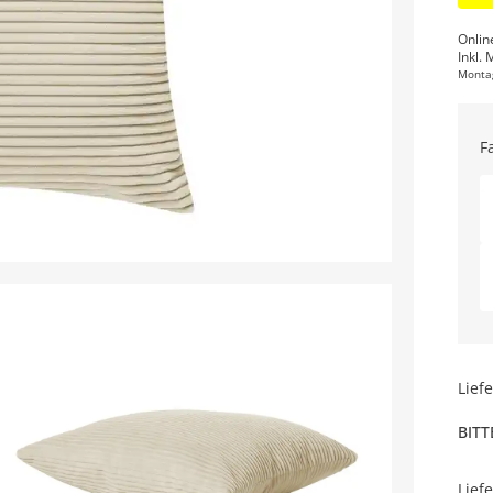
Onlin
Inkl. 
Monta
F
Lief
BITT
Lief