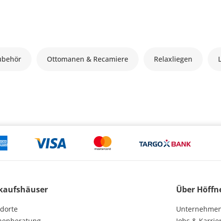
ubehör
Ottomanen & Recamiere
Relaxliegen
kaufshäuser
Über Höffn
dorte
Unternehme
henberatung
Jobs & Karrie