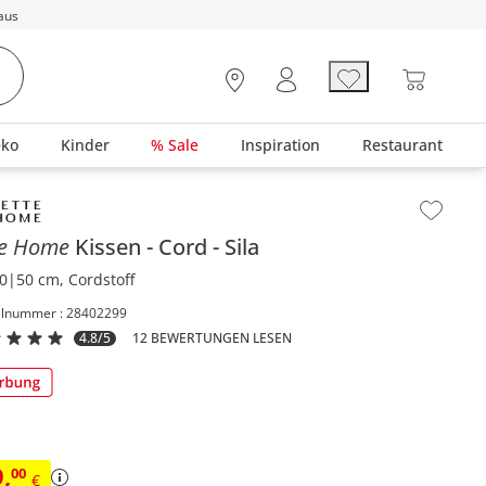
aus
eko
Kinder
% Sale
Inspiration
Restaurant
lt der Seitenleiste überspringen - Zum Seitenende
te Home
Kissen
Cord
Sila
0|50 cm, Cordstoff
elnummer : 28402299
4.8/5
12 BEWERTUNGEN LESEN
9
,
00
€