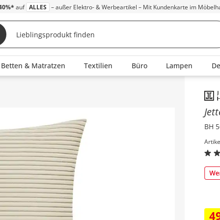
40%*
auf
ALLES
– außer Elektro- & Werbeartikel – Mit Kundenkarte im Möbelh
Betten & Matratzen
Textilien
Büro
Lampen
D
a
Inha
Jet
BH 5
Artik
4