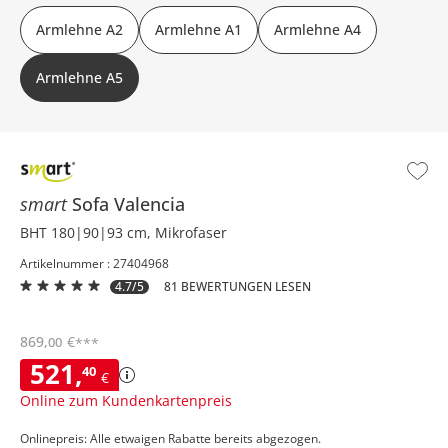
Armlehne A2
Armlehne A1
Armlehne A4
Armlehne A5
smart
Sofa
Valencia
BHT 180|90|93 cm, Mikrofaser
Artikelnummer : 27404968
4.7/5
81 BEWERTUNGEN LESEN
869
,
€
00
***
521
,
40
€
Online zum Kundenkartenpreis
Onlinepreis: Alle etwaigen Rabatte bereits abgezogen.