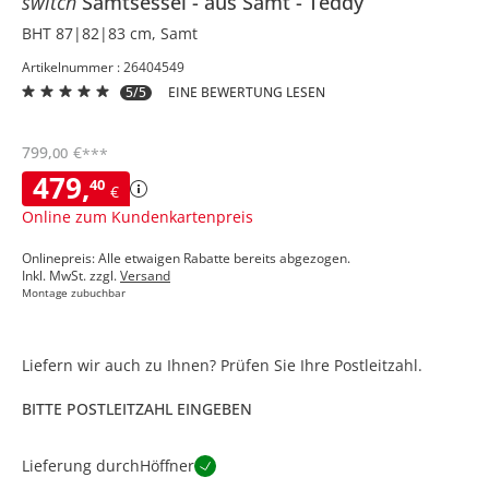
switch
Samtsessel
aus Samt
Teddy
BHT 87|82|83 cm, Samt
Artikelnummer : 26404549
5/5
EINE BEWERTUNG LESEN
799
,
€
00
***
479
,
40
€
Online zum Kundenkartenpreis
Onlinepreis: Alle etwaigen Rabatte bereits abgezogen.
Inkl. MwSt. zzgl.
Versand
Montage zubuchbar
Liefern wir auch zu Ihnen? Prüfen Sie Ihre Postleitzahl.
BITTE POSTLEITZAHL EINGEBEN
Lieferung durch
Höffner