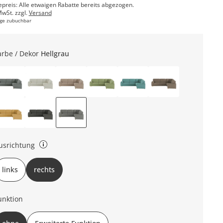
epreis: Alle etwaigen Rabatte bereits abgezogen.
MwSt. zzgl.
Versand
ge zubuchbar
arbe / Dekor
Hellgrau
usrichtung
nks oder rechts (bezieht sich auf die Draufsicht)
links
rechts
unktion