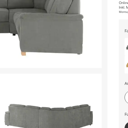
Onlin
Inkl. 
Monta
F
A
li
F