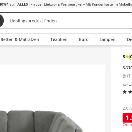
40%*
auf
ALLES
– außer Elektro- & Werbeartikel – Mit Kundenkarte im Möbelh
Betten & Matratzen
Textilien
Büro
Lampen
D
Inha
sm
BHT 
Artik
2.07
1
Onli