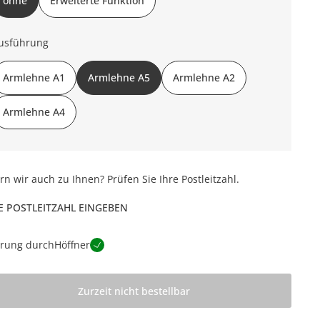
ohne
Erweiterte Funktion
usführung
Armlehne A1
Armlehne A5
Armlehne A2
Armlehne A4
ern wir auch zu Ihnen? Prüfen Sie Ihre Postleitzahl.
E POSTLEITZAHL EINGEBEN
erung durch
Höffner
Zurzeit nicht bestellbar