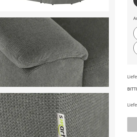
A
Lief
BITT
Lief