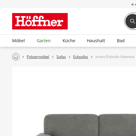
☀
Möbel
Garten
Küche
Haushalt
Bad
Polstermöbel
Sofas
Ecksofas
smart Ecksofa Valencia