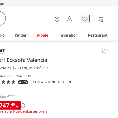
aus
eko
Kinder
% Sale
Inspiration
Restaurant
lt der Seitenleiste überspringen - Zum Seitenende
art
Ecksofa
Valencia
280|90|250 cm, Mikrofaser
elnummer : 26403232
4.7/5
73 BEWERTUNGEN LESEN
***
9
,
€
00
.247
,
40
€
ne zum Kundenkartenpreis