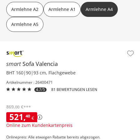
Armlehne A2
Armlehne A1
Armlehne A4
Armlehne A5
smart
Sofa
Valencia
BHT 160|90|93 cm, Flachgewebe
Artikelnummer : 26400471
4.7/5
81 BEWERTUNGEN LESEN
869
,
€
00
***
521
,
40
€
Online zum Kundenkartenpreis
Onlinepreis: Alle etwaigen Rabatte bereits abgezogen.