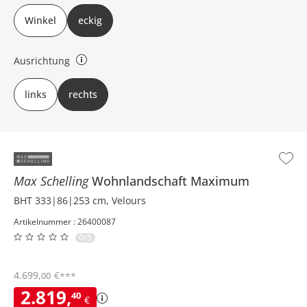
Winkel
eckig
Ausrichtung
rechts oder links (bezieht sich auf die Draufsicht)
links
rechts
Max Schelling
Wohnlandschaft
Maximum
BHT 333|86|253 cm, Velours
Artikelnummer : 26400087
0/5
4.699
,
€
00
***
2.819
,
40
€