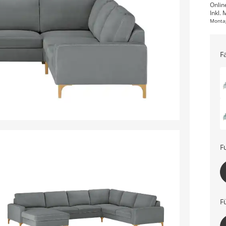
Onlin
Inkl. 
Monta
F
F
Er
F