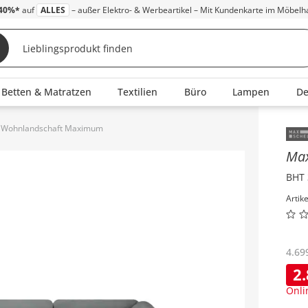
40%*
auf
ALLES
– außer Elektro- & Werbeartikel – Mit Kundenkarte im Möbelh
Betten & Matratzen
Textilien
Büro
Lampen
D
g Wohnlandschaft Maximum
Inha
Max
BHT 
Artik
4.69
2
Onli