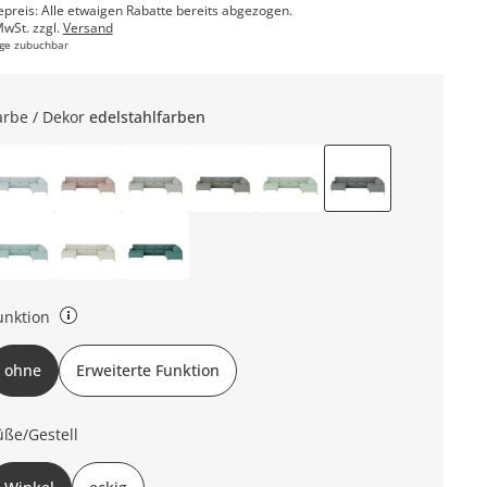
epreis: Alle etwaigen Rabatte bereits abgezogen.
MwSt. zzgl.
Versand
ge zubuchbar
arbe / Dekor
edelstahlfarben
unktion
weiterte Funktion: Schlaffunktion, Stauraum Ohne Funktion: ohne
ohne
Erweiterte Funktion
üße/Gestell