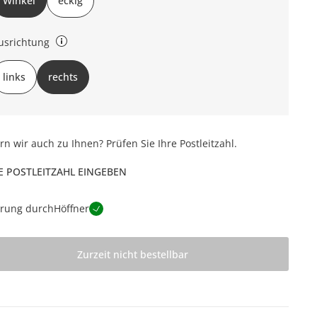
Winkel
eckig
usrichtung
chts oder links (bezieht sich auf die Draufsicht)
links
rechts
ern wir auch zu Ihnen? Prüfen Sie Ihre Postleitzahl.
E POSTLEITZAHL EINGEBEN
erung durch
Höffner
Zurzeit nicht bestellbar