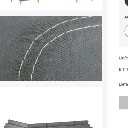
A
re
Lief
BITT
Lief