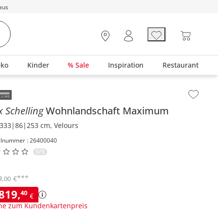
aus
eko
Kinder
% Sale
Inspiration
Restaurant
lt der Seitenleiste überspringen - Zum Seitenende
 Schelling
Wohnlandschaft
Maximum
333|86|253 cm, Velours
elnummer : 26400040
0/5
***
9
,
€
00
.819
,
40
€
ne zum Kundenkartenpreis