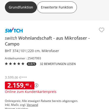
Grundfunktion: Kopfteilverstellung, erweiterte Funktion: Vorziehsitz
Grundfunktion
Erweiterte Funktion
motorisch, manuelle Kopfteilverstellung
switch
Wohnlandschaft
aus Mikrofaser
Campo
BHT 374|101|220 cm, Mikrofaser
Artikelnummer : 25407993
4.8/5
32 BEWERTUNGEN LESEN
3.599
,
€
00
***
2.159
,
40
€
Online zum Kundenkartenpreis
Onlinepreis: Alle etwaigen Rabatte bereits abgezogen.
Inkl. MwSt. zzgl.
Versand
Montage zubuchbar