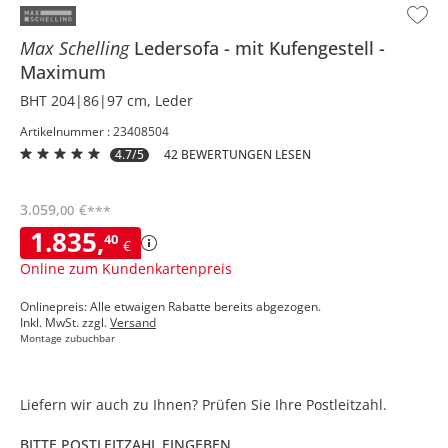
Max Schelling
Ledersofa
mit Kufengestell
Maximum
BHT 204|86|97 cm, Leder
Artikelnummer : 23408504
4.7/5
42 BEWERTUNGEN LESEN
3.059
,
€
00
***
1.835
,
40
€
Online zum Kundenkartenpreis
Onlinepreis: Alle etwaigen Rabatte bereits abgezogen.
Inkl. MwSt. zzgl.
Versand
Montage zubuchbar
Liefern wir auch zu Ihnen? Prüfen Sie Ihre Postleitzahl.
BITTE POSTLEITZAHL EINGEBEN