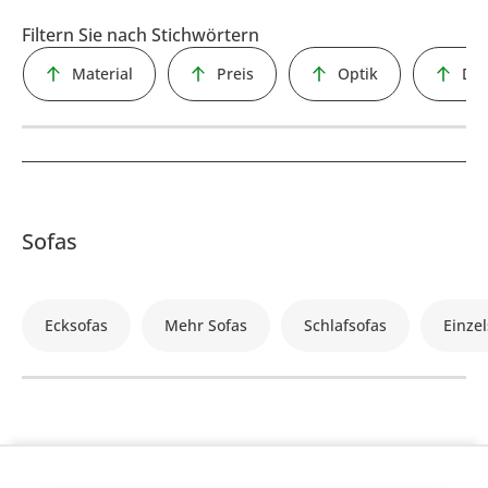
Filtern Sie nach Stichwörtern
Material
Preis
Optik
Des
Sofas
Ecksofas
Mehr Sofas
Schlafsofas
Einzel