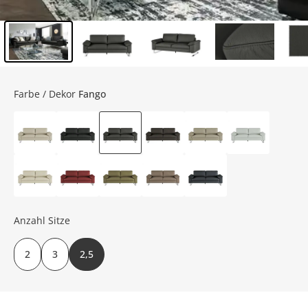
Inhalt der Seitenleiste überspringen - Zum Seitenende
Farbe / Dekor
Fango
Anzahl Sitze
2
3
2,5