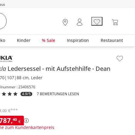
aus
eko
Kinder
% Sale
Inspiration
Restaurant
lt der Seitenleiste überspringen - Zum Seitenende
kla
Ledersessel
mit Aufstehhilfe
Dean
70|107|88 cm, Leder
elnummer : 23406576
4.9/5
7 BEWERTUNGEN LESEN
***
9
,
€
00
.787
,
40
€
ne zum Kundenkartenpreis