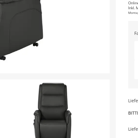
Onlin
Inkl. 
Monta
F
Lief
BITT
Lief