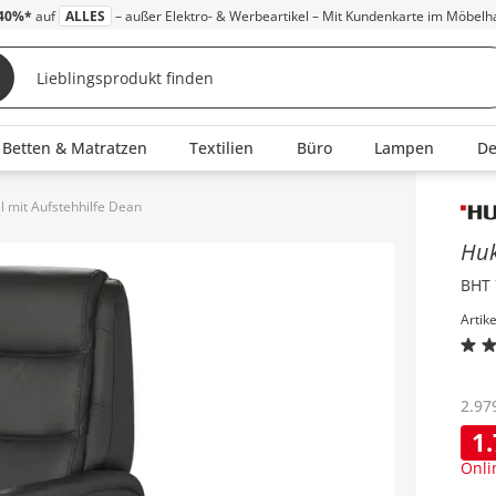
40%*
auf
ALLES
– außer Elektro- & Werbeartikel – Mit Kundenkarte im Möbelh
Betten & Matratzen
Textilien
Büro
Lampen
D
l mit Aufstehhilfe Dean
Inha
Hu
BHT 
Artik
2.97
1
Onli