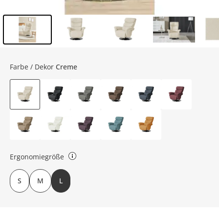
Inhalt der Seitenleiste überspringen - Zum Seitenende
Farbe / Dekor
Creme
Ergonomiegröße
S - HT ca. 107 x 88 cm, Sitzhöhe ca. 44 cm, Sitztiefe ca. 52 cm M - HT ca.
S
M
L
109 x 90 cm, Sitzhöhe ca. 46 cm, Sitztiefe ca. 54 cm L - HT ca. 113 x 92
cm, Sitzhöhe ca. 50 cm, Sitztiefe ca. 56 cm