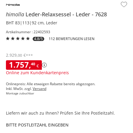
himolla
Leder-Relaxsessel
Leder
7628
BHT 83|113|92 cm, Leder
Artikelnummer : 22402593
4.8/5
112 BEWERTUNGEN LESEN
2.929
,
€
00
***
1.757
,
40
€
Online zum Kundenkartenpreis
Onlinepreis: Alle etwaigen Rabatte bereits abgezogen.
Inkl. MwSt. zzgl.
Versand
Montage zubuchbar
Liefern wir auch zu Ihnen? Prüfen Sie Ihre Postleitzahl.
BITTE POSTLEITZAHL EINGEBEN