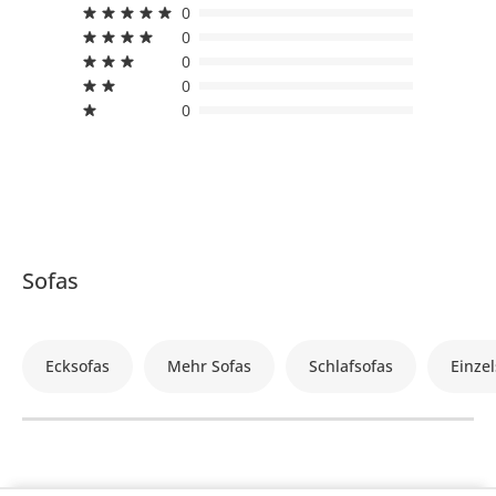
0
0
0
0
0
Sofas
Ecksofas
Mehr Sofas
Schlafsofas
Einzel