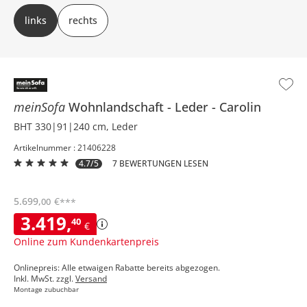
links oder rechts (bezieht sich auf die Draufsicht)
links
rechts
meinSofa
Wohnlandschaft
Leder
Carolin
BHT 330|91|240 cm, Leder
Artikelnummer : 21406228
4.7/5
7 BEWERTUNGEN LESEN
5.699
,
€
00
***
3.419
,
40
€
Online zum Kundenkartenpreis
Onlinepreis: Alle etwaigen Rabatte bereits abgezogen.
Inkl. MwSt. zzgl.
Versand
Montage zubuchbar