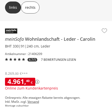
links oder rechts (bezieht sich auf die Draufsicht)
links
rechts
meinSofa
Wohnlandschaft
Leder
Carolin
BHT 330|91|240 cm, Leder
Artikelnummer : 21406209
4.7/5
7 BEWERTUNGEN LESEN
8.269
,
€
00
***
4.961
,
40
€
Online zum Kundenkartenpreis
Onlinepreis: Alle etwaigen Rabatte bereits abgezogen.
Inkl. MwSt. zzgl.
Versand
Montage zubuchbar