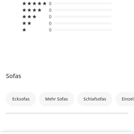
0
0
0
0
0
Sofas
Ecksofas
Mehr Sofas
Schlafsofas
Einzel