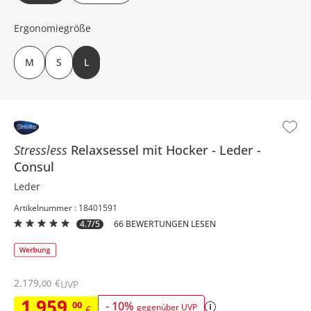
Ergonomiegröße
M
S
L
Stressless
Relaxsessel mit Hocker
Leder
Consul
Leder
Artikelnummer : 18401591
4.7/5
66 BEWERTUNGEN LESEN
2.179
,
€
00
UVP
1.959
,
00
-
10
%
gegenüber UVP
€