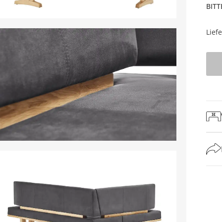
BITT
Lief