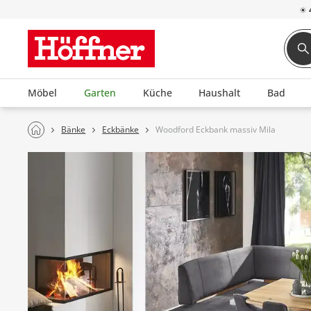
☀
Möbel
Garten
Küche
Haushalt
Bad
Bänke
Eckbänke
Woodford Eckbank massiv Mila