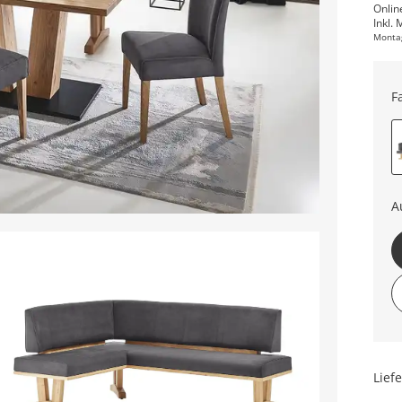
Onlin
Inkl. 
Monta
F
A
Lief