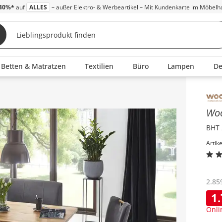
40%*
auf
ALLES
– außer Elektro- & Werbeartikel – Mit Kundenkarte im Möbelh
Betten & Matratzen
Textilien
Büro
Lampen
D
Inha
Wo
BHT 
Artik
2.85
1
Onli