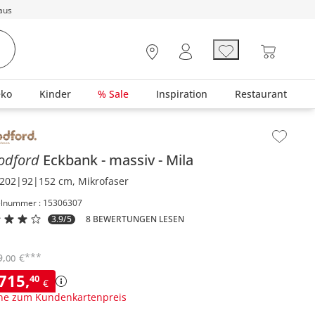
aus
eko
Kinder
% Sale
Inspiration
Restaurant
lt der Seitenleiste überspringen - Zum Seitenende
odford
Eckbank
massiv
Mila
202|92|152 cm, Mikrofaser
elnummer : 15306307
3.9/5
8 BEWERTUNGEN LESEN
***
9
,
€
00
.715
,
40
€
ne zum Kundenkartenpreis