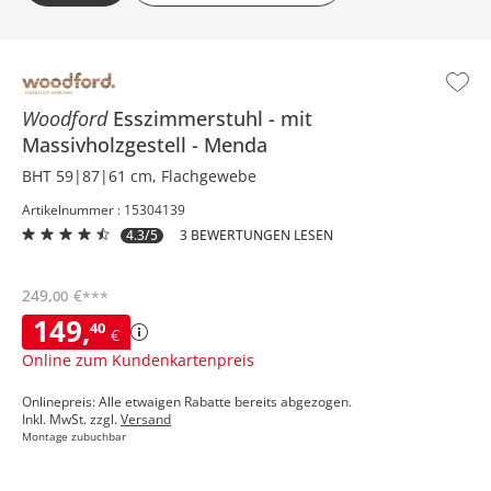
Woodford
Esszimmerstuhl
mit
Massivholzgestell
Menda
BHT 59|87|61 cm, Flachgewebe
Artikelnummer : 15304139
4.3/5
3 BEWERTUNGEN LESEN
249
,
€
00
***
149
,
40
€
Online zum Kundenkartenpreis
Onlinepreis: Alle etwaigen Rabatte bereits abgezogen.
Inkl. MwSt. zzgl.
Versand
Montage zubuchbar