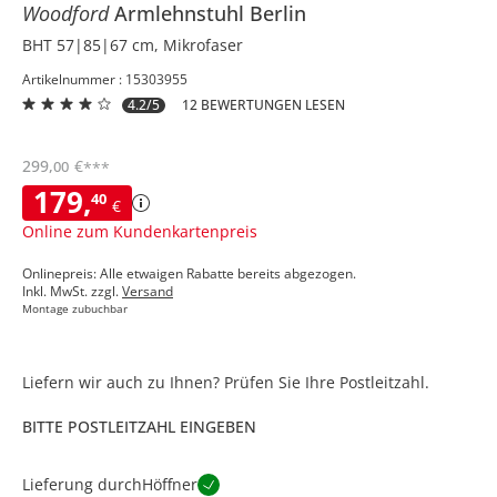
Woodford
Armlehnstuhl
Berlin
BHT 57|85|67 cm, Mikrofaser
Artikelnummer : 15303955
4.2/5
12 BEWERTUNGEN LESEN
299
,
€
00
***
179
,
40
€
Online zum Kundenkartenpreis
Onlinepreis: Alle etwaigen Rabatte bereits abgezogen.
Inkl. MwSt. zzgl.
Versand
Montage zubuchbar
Liefern wir auch zu Ihnen? Prüfen Sie Ihre Postleitzahl.
BITTE POSTLEITZAHL EINGEBEN
Lieferung durch
Höffner