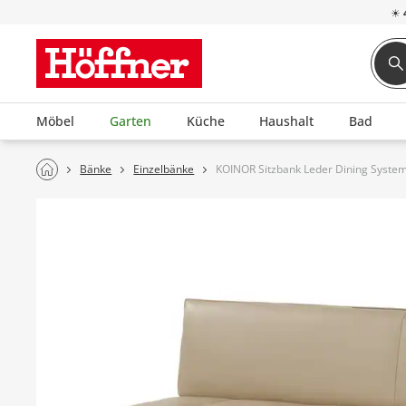
☀
Möbel
Garten
Küche
Haushalt
Bad
Bänke
Einzelbänke
KOINOR Sitzbank Leder Dining Syste