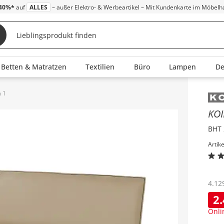
40%*
auf
ALLES
– außer Elektro- & Werbeartikel – Mit Kundenkarte im Möbelh
Betten & Matratzen
Textilien
Büro
Lampen
D
m 1
Inha
KO
BHT 
Artik
4.12
2
Onli