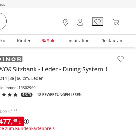
aus
eko
Kinder
% Sale
Inspiration
Restaurant
lt der Seitenleiste überspringen - Zum Seitenende
INOR
Sitzbank
Leder
Dining System 1
214|88|66 cm, Leder
elnummer : 15302960
4.9/5
18 BEWERTUNGEN LESEN
***
9
,
€
00
.477
,
40
€
ne zum Kundenkartenpreis