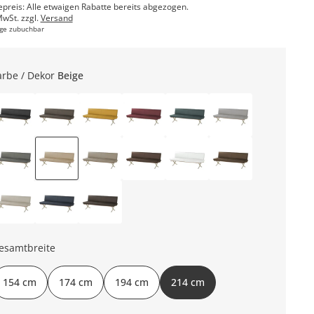
epreis: Alle etwaigen Rabatte bereits abgezogen.
MwSt. zzgl.
Versand
ge zubuchbar
arbe / Dekor
Beige
esamtbreite
154 cm
174 cm
194 cm
214 cm