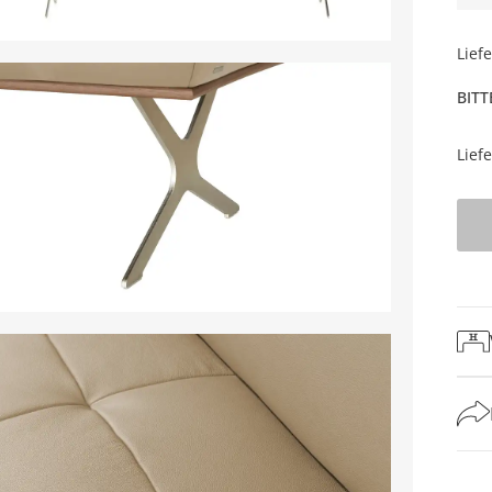
Lief
BITT
Lief