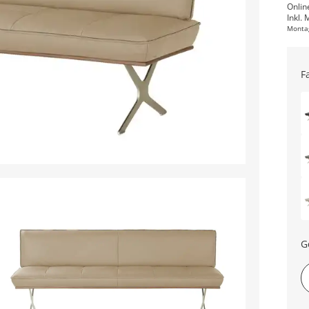
Onlin
Inkl. 
Monta
F
G