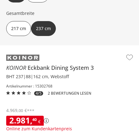
Gesamtbreite
217 cm
237 cm
KOINOR
Eckbank
Dining System 3
BHT 237|88|162 cm, Webstoff
Artikelnummer : 15302768
4/5
2 BEWERTUNGEN LESEN
4.969
,
€
00
***
2.981
,
40
€
Online zum Kundenkartenpreis