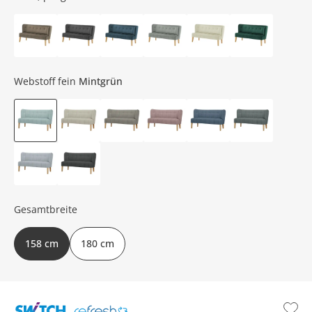
Webstoff fein
Mintgrün
Gesamtbreite
158 cm
180 cm