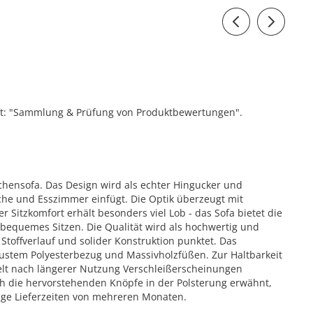
ift: "Sammlung & Prüfung von Produktbewertungen".
hensofa. Das Design wird als echter Hingucker und
che und Esszimmer einfügt. Die Optik überzeugt mit
 Sitzkomfort erhält besonders viel Lob - das Sofa bietet die
 bequemes Sitzen. Die Qualität wird als hochwertig und
toffverlauf und solider Konstruktion punktet. Das
ustem Polyesterbezug und Massivholzfüßen. Zur Haltbarkeit
elt nach längerer Nutzung Verschleißerscheinungen
ich die hervorstehenden Knöpfe in der Polsterung erwähnt,
nge Lieferzeiten von mehreren Monaten.