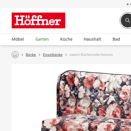
☀
Möbel
Garten
Küche
Haushalt
Bad
Bänke
Einzelbänke
switch Küchensofa Astonia