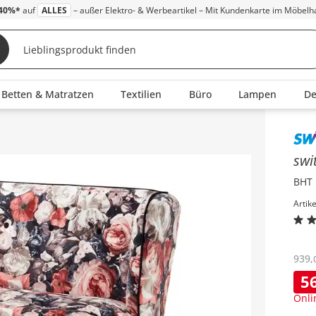
40%*
auf
ALLES
– außer Elektro- & Werbeartikel – Mit Kundenkarte im Möbelh
Betten & Matratzen
Textilien
Büro
Lampen
D
Inha
swi
BHT 
Artik
939
,
5
Onli