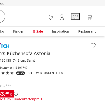
aus
eko
Kinder
% Sale
Inspiration
Restaurant
lt der Seitenleiste überspringen - Zum Seitenende
tch
Küchensofa
Astonia
160|88|74,5 cm, Samt
elnummer : 15301747
4.6/5
93 BEWERTUNGEN LESEN
***
€
00
63
,
40
€
ne zum Kundenkartenpreis