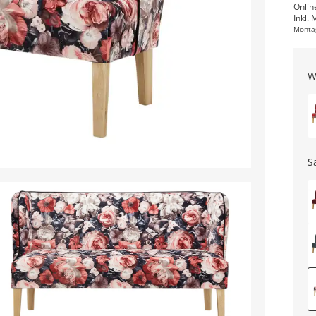
Onlin
Inkl. 
Monta
W
S