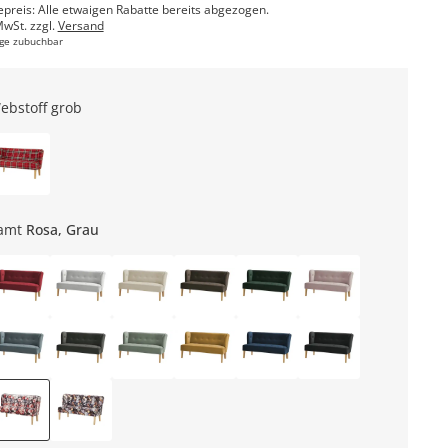
epreis: Alle etwaigen Rabatte bereits abgezogen.
MwSt. zzgl.
Versand
ge zubuchbar
ebstoff grob
amt
Rosa, Grau