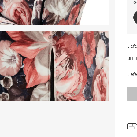
G
Lief
BITT
Lief