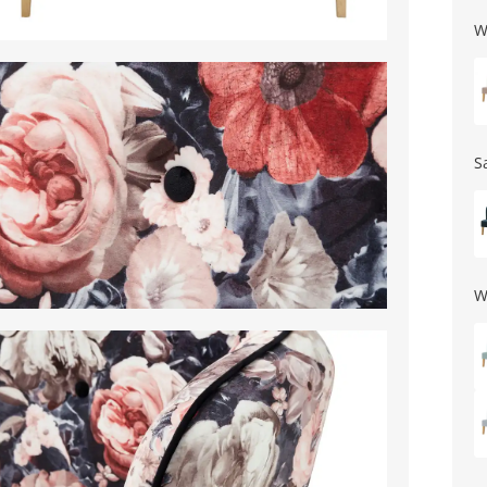
W
S
W