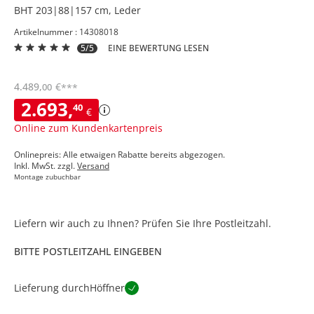
BHT 203|88|157 cm, Leder
Artikelnummer : 14308018
5/5
EINE BEWERTUNG LESEN
4.489
,
€
00
***
2.693
,
40
€
Online zum Kundenkartenpreis
Onlinepreis: Alle etwaigen Rabatte bereits abgezogen.
Inkl. MwSt. zzgl.
Versand
Montage zubuchbar
Liefern wir auch zu Ihnen? Prüfen Sie Ihre Postleitzahl.
BITTE POSTLEITZAHL EINGEBEN
Lieferung durch
Höffner