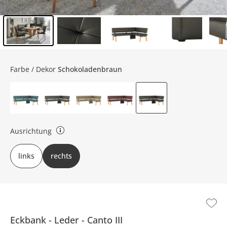
Inhalt der Seitenleiste überspringen - Zum Seitenende
Farbe / Dekor
Schokoladenbraun
Ausrichtung
Gibt an, auf welcher Seite der kurze Schenkel ist.
links
rechts
Eckbank
Leder
Canto III