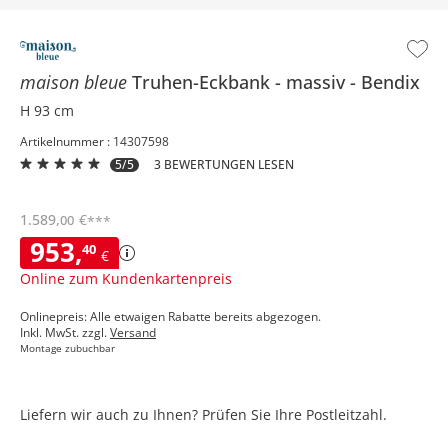
maison bleue
Truhen-Eckbank
massiv
Bendix
H 93 cm
Artikelnummer : 14307598
5/5
3 BEWERTUNGEN LESEN
1.589
,
€
00
***
953
,
40
€
Online zum Kundenkartenpreis
Onlinepreis: Alle etwaigen Rabatte bereits abgezogen.
Inkl. MwSt. zzgl.
Versand
Montage zubuchbar
Liefern wir auch zu Ihnen? Prüfen Sie Ihre Postleitzahl.